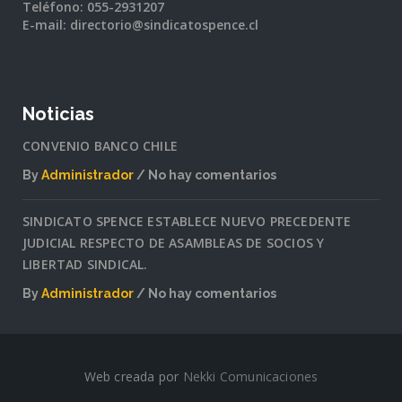
Teléfono: 055-2931207
E-mail: directorio@sindicatospence.cl
Noticias
CONVENIO BANCO CHILE
By
Administrador
No hay comentarios
en
CONVENIO
SINDICATO SPENCE ESTABLECE NUEVO PRECEDENTE
BANCO
JUDICIAL RESPECTO DE ASAMBLEAS DE SOCIOS Y
CHILE
LIBERTAD SINDICAL.
By
Administrador
No hay comentarios
en
SINDICATO
SPENCE
ESTABLECE
Web creada por
Nekki Comunicaciones
NUEVO
PRECEDENTE