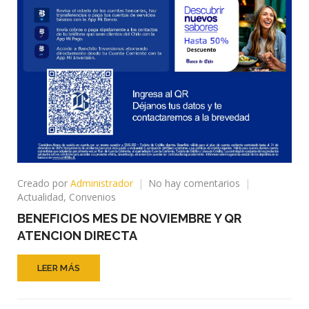
en
Creado por
Administrador
No hay comentarios
BENEFICIOS
Actualidad
,
Convenios
MES
BENEFICIOS MES DE NOVIEMBRE Y QR
DE
ATENCION DIRECTA
NOVIEMBRE
Y
QR
LEER MÁS
ATENCION
DIRECTA