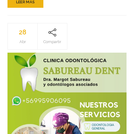
de
LEER MÁS
la
Madre
28
Abr
Compartir