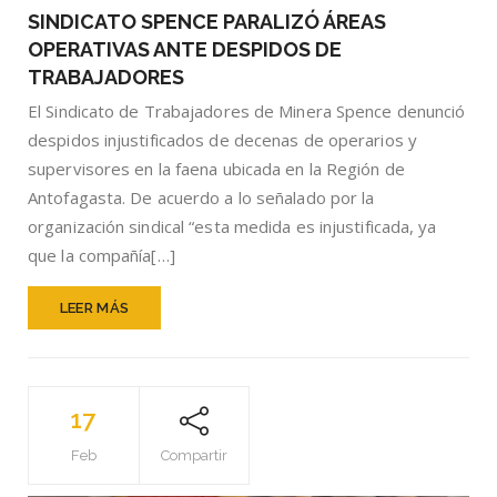
SPENCE
SINDICATO SPENCE PARALIZÓ ÁREAS
PARALIZÓ
OPERATIVAS ANTE DESPIDOS DE
ÁREAS
OPERATIVAS
TRABAJADORES
ANTE
El Sindicato de Trabajadores de Minera Spence denunció
DESPIDOS
despidos injustificados de decenas de operarios y
DE
TRABAJADOR
supervisores en la faena ubicada en la Región de
Antofagasta. De acuerdo a lo señalado por la
organización sindical “esta medida es injustificada, ya
que la compañía[…]
LEER MÁS
17
Feb
Compartir