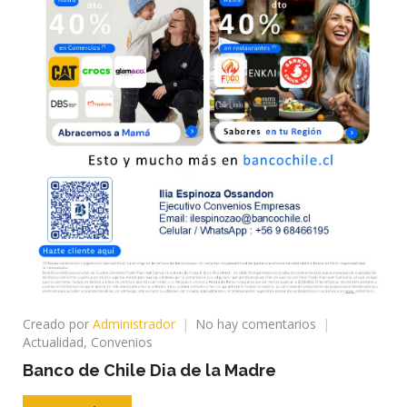
en
Creado por
Administrador
No hay comentarios
Banco
Actualidad
,
Convenios
de
Banco de Chile Dia de la Madre
Chile
Dia