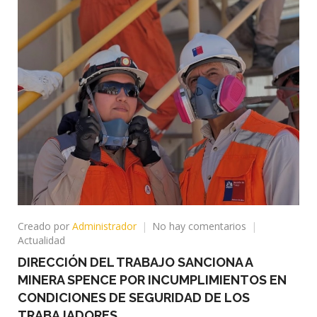
en
Creado por
Administrador
No hay comentarios
DIRECCIÓN
Actualidad
DEL
DIRECCIÓN DEL TRABAJO SANCIONA A
TRABAJO
MINERA SPENCE POR INCUMPLIMIENTOS EN
SANCIONA
A
CONDICIONES DE SEGURIDAD DE LOS
MINERA
TRABAJADORES