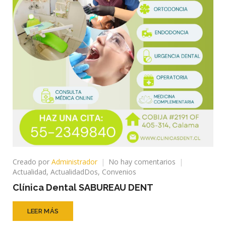
en
Creado por
Administrador
No hay comentarios
Clínica
Actualidad
,
ActualidadDos
,
Convenios
Dental
Clínica Dental SABUREAU DENT
SABUREAU
DENT
LEER MÁS