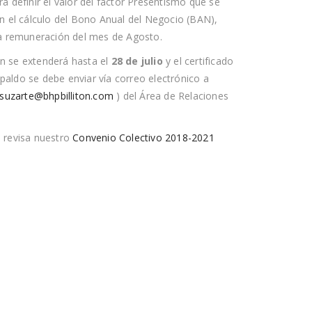
a definir el valor del factor Presentismo que se
en el cálculo del Bono Anual del Negocio (BAN),
la remuneración del mes de Agosto.
ión se extenderá hasta el
28 de julio
y el certificado
aldo se debe enviar vía correo electrónico a
j.suzarte@bhpbilliton.com
) del Área de Relaciones
 revisa nuestro
Convenio Colectivo 2018-2021