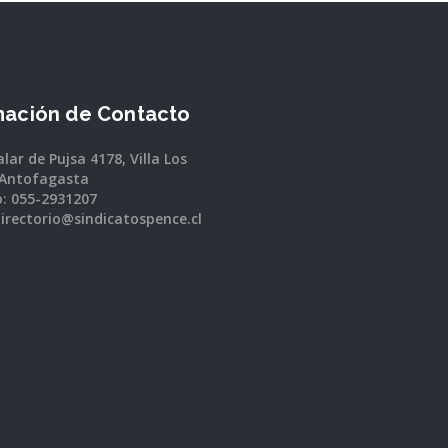
mación de Contacto
lar de Pujsa 4178, Villa Los
 Antofagasta
: 055-2931207
directorio@sindicatospence.cl