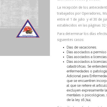
La recepción de los antecedente
trabajados por Operadores, Ma
entre el 1 de julio y el 30 de j
establecidos en las páginas 32 
Para determinar los días efecti
siguientes casos:
Días de vacaciones.
Días asociados a permiso p
Días asociados a licencia
Días asociados a licencia
catastróficas. Se entende
enfermedades o patología
Adicional para Enfermedad
que se encuentren incorp
al que se refiere el artícu
excluyen expresamente la
mentales o psicológicas, 
de la ley 16.744.