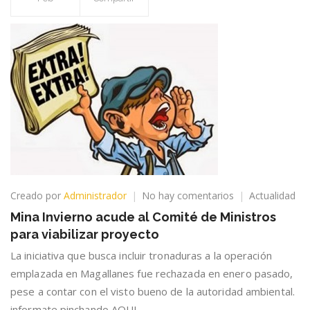
en
Creado por
Administrador
No hay comentarios
Actualidad
Mina
Mina Invierno acude al Comité de Ministros
Invierno
para viabilizar proyecto
acude
al
La iniciativa que busca incluir tronaduras a la operación
Comité
emplazada en Magallanes fue rechazada en enero pasado,
de
pese a contar con el visto bueno de la autoridad ambiental.
Ministros
para
informate pinchando AQUI