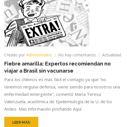
en
Creado por
Administrador
No hay comentarios
Actualidad
Fiebre
Fiebre amarilla: Expertos recomiendan no
amarilla:
viajar a Brasil sin vacunarse
Expertos
recomiendan
Para los chilenos es más fácil el contagio ya que “no
no
tenemos ninguna defensa, viene siendo para nosotros una
viajar
enfermedad emergente”, comentó María Teresa
a
Brasil
Valenzuela, académica de Epidemiología de la U. de los
sin
Andes. Mas información pinchando Aquí
vacunarse
LEER MÁS