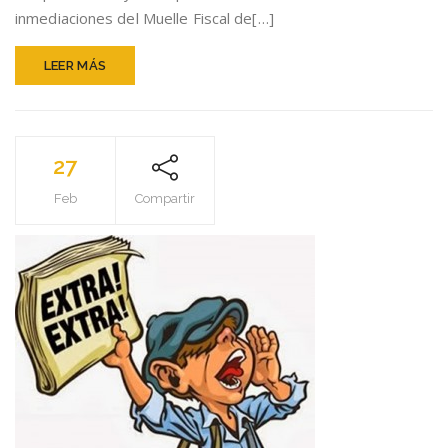
diligencias
inmediaciones del Muelle Fiscal de[…]
LEER MÁS
27
Feb
Compartir