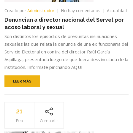
en
Creado por
Administrador
No hay comentarios
Actualidad
Denuncian
Denuncian a director nacional del Servel por
a
acoso laboral y sexual
director
nacional
Son distintos los episodios de presuntas insinuaciones
del
sexuales las que relata la denuncia de una ex funcionaria del
Servel
Servicio Electoral en contra del director Raúl García
por
acoso
Aspillaga, presentada luego de que fuera desvinculada de la
laboral
institución. Informate pinchando AQUI
y
sexual
LEER MÁS
21
Feb
Compartir