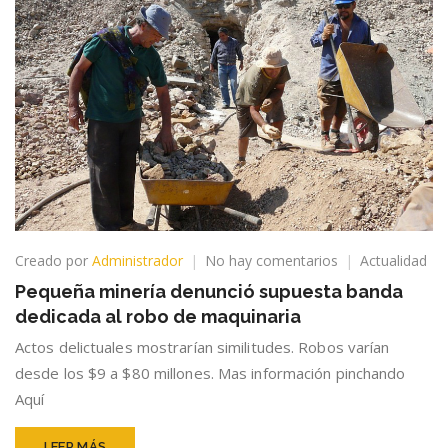
en
Creado por
Administrador
No hay comentarios
Actualidad
Pequeña
Pequeña minería denunció supuesta banda
minería
dedicada al robo de maquinaria
denunció
supuesta
Actos delictuales mostrarían similitudes. Robos varían
banda
desde los $9 a $80 millones. Mas información pinchando
dedicada
Aquí
al
robo
de
LEER MÁS