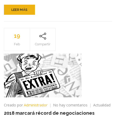
nuevo
sindicato
LEER MÁS
de
la
minera
19
Feb
Compartir
en
Creado por
Administrador
No hay comentarios
Actualidad
2018
2018 marcará récord de negociaciones
marcará