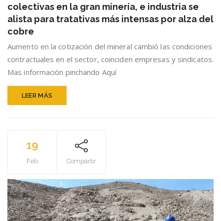
colectivas en la gran minería, e industria se
récord
de
alista para tratativas más intensas por alza del
negociaciones
cobre
colectivas
Aumento en la cotización del mineral cambió las condiciones
en
la
contractuales en el sector, coinciden empresas y sindicatos.
gran
Mas información pinchando Aquí
minería,
e
LEER MÁS
industria
se
alista
para
tratativas
19
más
intensas
Feb
Compartir
por
alza
del
cobre