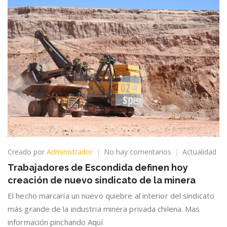
en
Creado por
Administrador
No hay comentarios
Actualidad
Trabajadores
Trabajadores de Escondida definen hoy
de
creación de nuevo sindicato de la minera
Escondida
definen
El hecho marcaría un nuevo quiebre al interior del sindicato
hoy
más grande de la industria minera privada chilena. Mas
creación
información pinchando Aquí
de