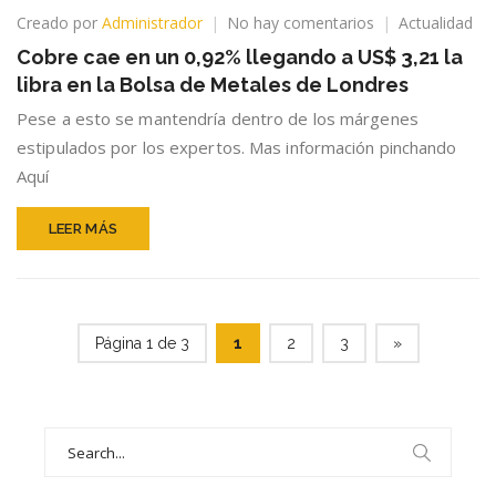
en
Creado por
Administrador
No hay comentarios
Actualidad
Cobre
Cobre cae en un 0,92% llegando a US$ 3,21 la
cae
libra en la Bolsa de Metales de Londres
en
un
Pese a esto se mantendría dentro de los márgenes
0,92%
estipulados por los expertos. Mas información pinchando
llegando
Aquí
a
US$
3,21
LEER MÁS
la
libra
en
la
Bolsa
Página 1 de 3
1
2
3
»
de
Metales
de
Londres
Search
for: