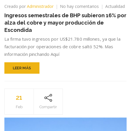
en
Creado por
Administrador
No hay comentarios
Actualidad
Ingresos
Ingresos semestrales de BHP subieron 16% por
semestrales
alza del cobre y mayor producción de
de
BHP
Escondida
subieron
La firma tuvo ingresos por US$21.780 millones, ya que la
16%
facturación por operaciones de cobre saltó 52%. Mas
por
alza
información pinchando Aquí
del
cobre
LEER MÁS
y
mayor
producción
de
Escondida
21
Feb
Compartir