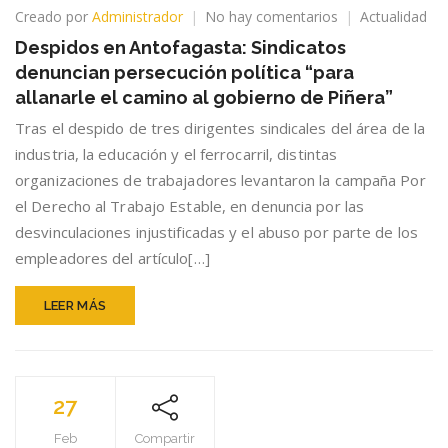
en
Creado por
Administrador
No hay comentarios
Actualidad
Despidos
Despidos en Antofagasta: Sindicatos
en
denuncian persecución política “para
Antofagasta:
Sindicatos
allanarle el camino al gobierno de Piñera”
denuncian
Tras el despido de tres dirigentes sindicales del área de la
persecución
industria, la educación y el ferrocarril, distintas
política
“para
organizaciones de trabajadores levantaron la campaña Por
allanarle
el Derecho al Trabajo Estable, en denuncia por las
el
desvinculaciones injustificadas y el abuso por parte de los
camino
al
empleadores del artículo[…]
gobierno
de
LEER MÁS
Piñera”
27
Feb
Compartir