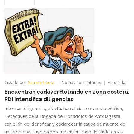
en
Creado por
Administrador
No hay comentarios
Actualidad
Encuentran
Encuentran cadáver flotando en zona costera:
cadáver
PDI intensifica diligencias
flotando
en
Intensas diligencias, efectuaban al cierre de esta edición,
zona
Detectives de la Brigada de Homicidios de Antofagasta,
costera:
con el fin de identificar y esclarecer la causa de muerte de
PDI
intensifica
una persona, cuyo cuerpo fue encontrado flotando en las