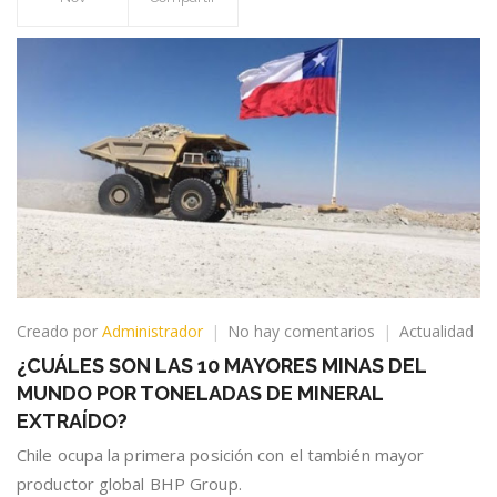
en
Creado por
Administrador
No hay comentarios
Actualidad
¿CUÁLES
¿CUÁLES SON LAS 10 MAYORES MINAS DEL
SON
MUNDO POR TONELADAS DE MINERAL
LAS
10
EXTRAÍDO?
MAYORES
Chile ocupa la primera posición con el también mayor
MINAS
productor global BHP Group.
DEL