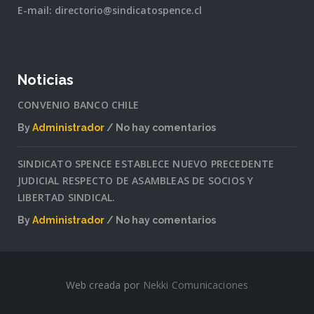
E-mail: directorio@sindicatospence.cl
Noticias
CONVENIO BANCO CHILE
By
Administrador
No hay comentarios
en
CONVENIO
SINDICATO SPENCE ESTABLECE NUEVO PRECEDENTE
BANCO
JUDICIAL RESPECTO DE ASAMBLEAS DE SOCIOS Y
CHILE
LIBERTAD SINDICAL.
By
Administrador
No hay comentarios
en
SINDICATO
SPENCE
ESTABLECE
Web creada por
Nekki Comunicaciones
NUEVO
PRECEDENTE