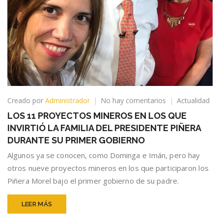
en
Creado por
Administrador
No hay comentarios
Actualidad
LOS
LOS 11 PROYECTOS MINEROS EN LOS QUE
11
INVIRTIÓ LA FAMILIA DEL PRESIDENTE PIÑERA
PROYECTOS
MINEROS
DURANTE SU PRIMER GOBIERNO
EN
Algunos ya se conocen, como Dominga e Imán, pero hay
LOS
otros nueve proyectos mineros en los que participaron los
QUE
INVIRTIÓ
Piñera Morel bajo el primer gobierno de su padre.
LA
FAMILIA
LEER MÁS
DEL
PRESIDENTE