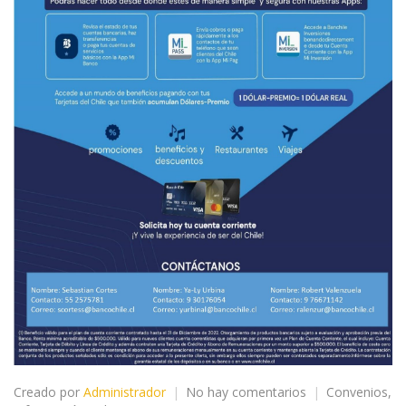
en
Creado por
Administrador
No hay comentarios
Convenios
,