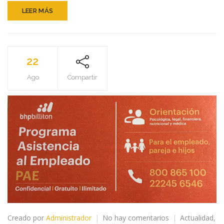
jornada
laboral
LEER MÁS
22
Ago
Compartir
en
Creado por
Administrador
No hay comentarios
Actualidad
,