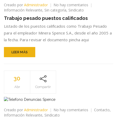
en
Creado por
Administrador
No hay comentarios
Trabajo
Información Relevante
,
Sin categoría
,
Sindicato
pesado
Trabajo pesado puestos calificados
puestos
calificados
Listado de los puestos calificados como Trabajo Pesado
para el empleador Minera Spence S.A., desde el año 2005 a
la fecha. Para revisar el documento pincha aqui
LEER MÁS
30
Abr
Compartir
en
Creado por
Administrador
No hay comentarios
Contacto
,
Telefono
Información Relevante
,
Sindicato