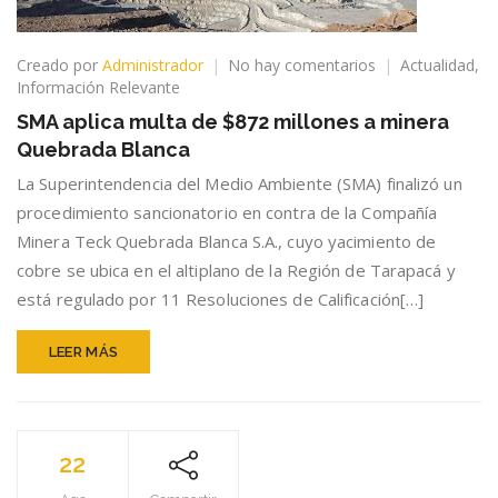
en
Creado por
Administrador
No hay comentarios
Actualidad
,
SMA
Información Relevante
aplica
SMA aplica multa de $872 millones a minera
multa
Quebrada Blanca
de
$872
La Superintendencia del Medio Ambiente (SMA) finalizó un
millones
procedimiento sancionatorio en contra de la Compañía
a
Minera Teck Quebrada Blanca S.A., cuyo yacimiento de
minera
Quebrada
cobre se ubica en el altiplano de la Región de Tarapacá y
Blanca
está regulado por 11 Resoluciones de Calificación[…]
LEER MÁS
22