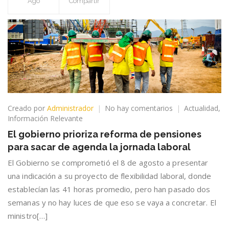
Ago
Compartir
en
Creado por
Administrador
No hay comentarios
Actualidad
,
El
Información Relevante
gobierno
El gobierno prioriza reforma de pensiones
prioriza
para sacar de agenda la jornada laboral
reforma
de
El Gobierno se comprometió el 8 de agosto a presentar
pensiones
una indicación a su proyecto de flexibilidad laboral, donde
para
establecían las 41 horas promedio, pero han pasado dos
sacar
de
semanas y no hay luces de que eso se vaya a concretar. El
agenda
ministro[…]
la