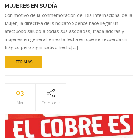
SPENCE
MUJERES EN SU DÍA
SALUDA
A
Con motivo de la conmemoración del Día Internacional de la
TODAS
Mujer, la directiva del sindicato Spence hace llegar un
LAS
afectuoso saludo a todas sus asociadas, trabajadoras y
MUJERES
EN
mujeres en general, en esta fecha en que se recuerda un
SU
trágico pero significativo hecho[…]
DÍA
LEER MÁS
03
Mar
Compartir