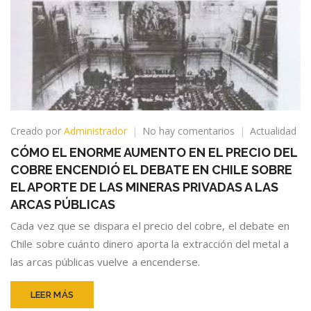
en
Creado por
Administrador
No hay comentarios
Actualidad
CÓMO
CÓMO EL ENORME AUMENTO EN EL PRECIO DEL
EL
COBRE ENCENDIÓ EL DEBATE EN CHILE SOBRE
ENORME
AUMENTO
EL APORTE DE LAS MINERAS PRIVADAS A LAS
EN
ARCAS PÚBLICAS
EL
Cada vez que se dispara el precio del cobre, el debate en
PRECIO
DEL
Chile sobre cuánto dinero aporta la extracción del metal a
COBRE
las arcas públicas vuelve a encenderse.
ENCENDIÓ
EL
LEER MÁS
DEBATE
EN