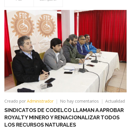
en
Creado por
Administrador
No hay comentarios
Actualidad
SINDICATOS
SINDICATOS DE CODELCO LLAMAN A APROBAR
DE
ROYALTY MINERO Y RENACIONALIZAR TODOS
CODELCO
LLAMAN
LOS RECURSOS NATURALES
A