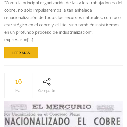
“Como la principal organización de las y los trabajadores del
APROBAR
cobre, no sólo impulsaremos la tan anhelada
ROYALTY
MINERO
renacionalización de todos los recursos naturales, con foco
Y
estratégico en el cobre y el litio, sino también insistiremos
RENACIONALIZ
en un profundo proceso de industrialización”,
TODOS
LOS
expresaron[…]
RECURSOS
NATURALES
LEER MÁS
16
Mar
Compartir