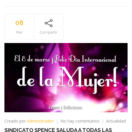
CHILE
SOBRE
EL
08
APORTE
DE
Mar
Compartir
LAS
MINERAS
PRIVADAS
A
LAS
ARCAS
PÚBLICAS
en
Creado por
Administrador
No hay comentarios
Actualidad
SINDICATO
SINDICATO SPENCE SALUDA A TODAS LAS