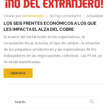
en
Creado por
Administrador
No hay comentarios
Actualidad
LOS
LOS SEIS FRENTES ECONÓMICOS A LOS QUE
SEIS
LES IMPACTA EL ALZA DEL COBRE
FRENTES
ECONÓMICOS
El avance del metal incide en las expectativas, la
A
recaudación fiscal, la bolsa, el tipo de cambio , la situación
LOS
de los pequeños productores y las expectativas de los
QUE
LES
trabajadores en las negociaciones colectivas. Las FF.AA. ya
IMPACTA
no están beneficiadas.
EL
ALZA
DEL
LEER MÁS
COBRE
Search
for: