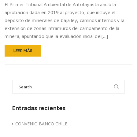
El Primer Tribunal Ambiental de Antofagasta anuló la
RESOLUCIÓN
AMBIENTAL
aprobación dada en 2019 al proyecto, que incluye el
DE
depósito de minerales de baja ley, caminos internos y la
MINERA
extensión de zonas intramuros del campamento de la
CERRO
COLORADO
minera, apuntando que la evaluación inicial del[…]
CONTROLADA
POR
LEER MÁS
BHP
Search
for:
Entradas recientes
CONVENIO BANCO CHILE