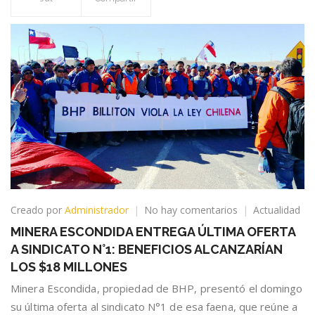
en
Creado por
Administrador
No hay comentarios
Actualidad
MINERA
MINERA ESCONDIDA ENTREGA ÚLTIMA OFERTA
ESCONDIDA
A SINDICATO N°1: BENEFICIOS ALCANZARÍAN
ENTREGA
ÚLTIMA
LOS $18 MILLONES
OFERTA
Minera Escondida, propiedad de BHP, presentó el domingo
A
su última oferta al sindicato N°1 de esa faena, que reúne a
SINDICATO