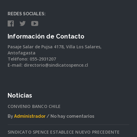
REDES SOCIALES:
Información de Contacto
Pasaje Salar de Pujsa 4178, Villa Los Salares,
Antofagasta
Teléfono: 055-2931207
E-mail: directorio@sindicatospence.cl
Noticias
CONVENIO BANCO CHILE
By
Administrador
No hay comentarios
en
CONVENIO
SINDICATO SPENCE ESTABLECE NUEVO PRECEDENTE
BANCO