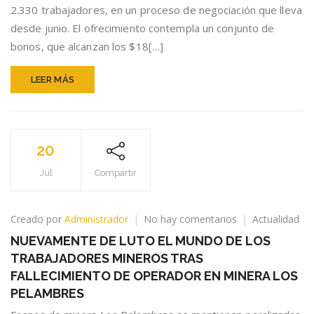
N°1:
2.330 trabajadores, en un proceso de negociación que lleva
BENEFICIOS
desde junio. El ofrecimiento contempla un conjunto de
ALCANZARÍAN
bonos, que alcanzan los $18[…]
LOS
$18
MILLONES
LEER MÁS
20
Jul
Compartir
en
Creado por
Administrador
No hay comentarios
Actualidad
NUEVAMENTE
NUEVAMENTE DE LUTO EL MUNDO DE LOS
DE
TRABAJADORES MINEROS TRAS
LUTO
EL
FALLECIMIENTO DE OPERADOR EN MINERA LOS
MUNDO
PELAMBRES
DE