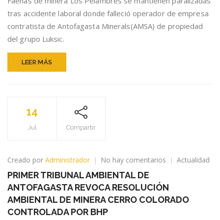
Faenas de minera Los Pelambres se mantienen paralizadas
LOS
TRABAJADORES
tras accidente laboral donde falleció operador de empresa
MINEROS
contratista de Antofagasta Minerals(AMSA) de propiedad
TRAS
del grupo Luksic.
FALLECIMIENT
DE
OPERADOR
LEER MÁS
EN
MINERA
LOS
PELAMBRES
14
Jul
Compartir
en
Creado por
Administrador
No hay comentarios
Actualidad
PRIMER
PRIMER TRIBUNAL AMBIENTAL DE
TRIBUNAL
ANTOFAGASTA REVOCA RESOLUCIÓN
AMBIENTAL
DE
AMBIENTAL DE MINERA CERRO COLORADO
ANTOFAGASTA
CONTROLADA POR BHP
REVOCA