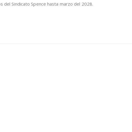
nos del Sindicato Spence hasta marzo del 2028.
A
SU
DIRECTIVA
SINDICAL
TRAS
ELECCIONES
INTERNAS
DE
LA
ORGANIZACIÓN