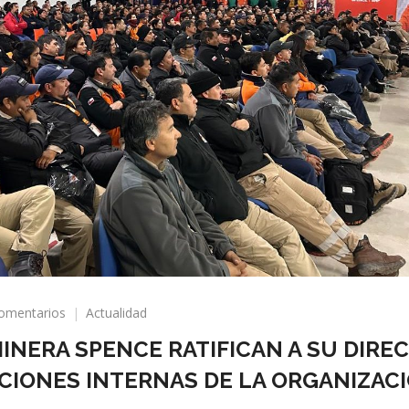
en
omentarios
Actualidad
TRABAJADORES
NERA SPENCE RATIFICAN A SU DIREC
DE
MINERA
CCIONES INTERNAS DE LA ORGANIZAC
SPENCE
RATIFICAN