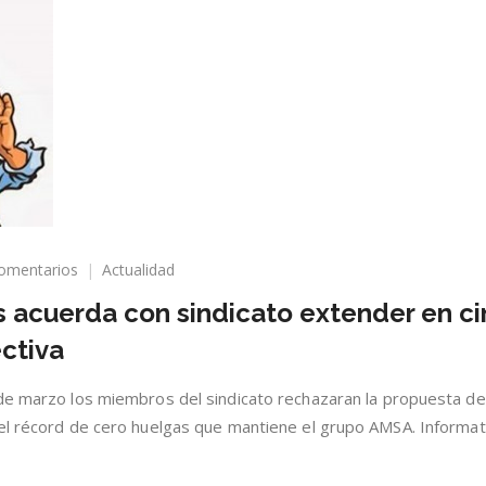
en
omentarios
Actualidad
Minera
 acuerda con sindicato extender en c
Los
Pelambres
ctiva
acuerda
con
de marzo los miembros del sindicato rechazaran la propuesta de
sindicato
extender
 el récord de cero huelgas que mantiene el grupo AMSA. Informa
en
cinco
días