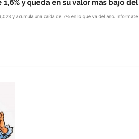
 1,6% y queda en su valor más bajo del
del
cobre
cede
$3,028 y acumula una caída de 7% en lo que va del año. Informate
1,6%
y
queda
en
su
valor
más
bajo
del
año