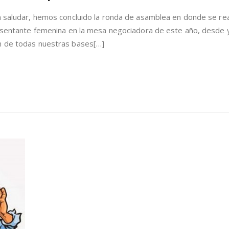
Votación
Participación
n saludar, hemos concluido la ronda de asamblea en donde se rea
Femenina
presentante femenina en la mesa negociadora de este año, desde 
n de todas nuestras bases[…]