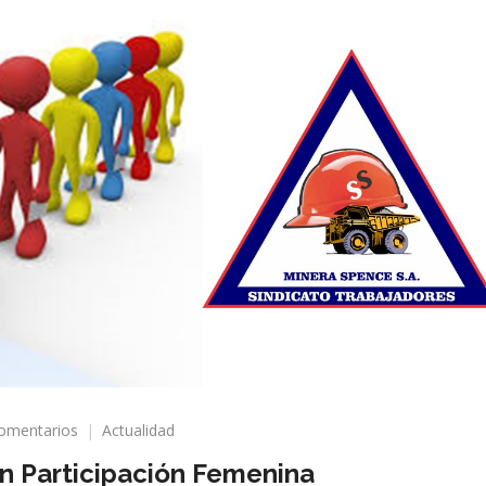
en
omentarios
Actualidad
Resultado
n Participación Femenina
De