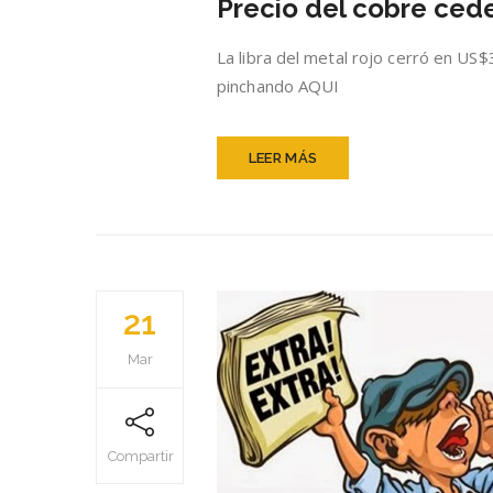
Precio del cobre cede
La libra del metal rojo cerró en US
pinchando AQUI
LEER MÁS
21
Mar
Compartir