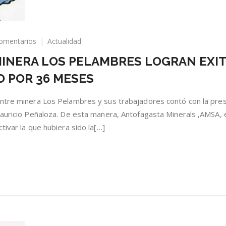
en
omentarios
Actualidad
TRABAJADORES
INERA LOS PELAMBRES LOGRAN EXI
DE
MINERA
 POR 36 MESES
LOS
PELAMBRES
entre minera Los Pelambres y sus trabajadores contó con la pre
LOGRAN
EXITOSO
Mauricio Peñaloza. De esta manera, Antofagasta Minerals ,AMSA, 
ACUERDO
tivar la que hubiera sido la[…]
COLECTIVO
POR
36
MESES