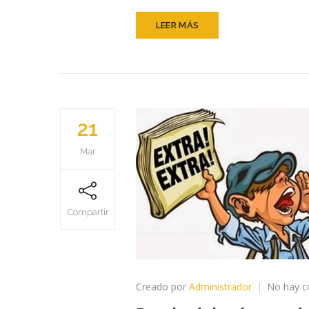
LEER MÁS
21
Mar
Compartir
Creado por
Administrador
No hay c