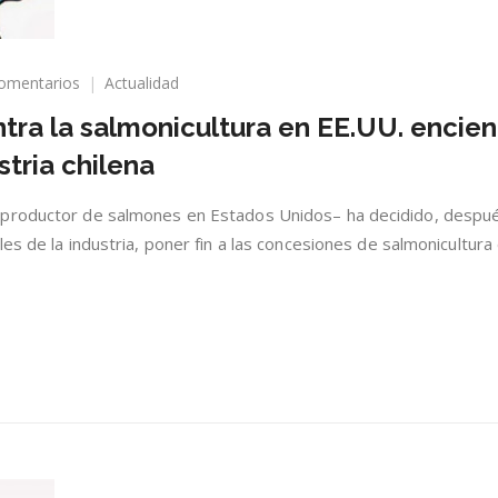
en
omentarios
Actualidad
Histórica
ntra la salmonicultura en EE.UU. encie
decisión
contra
stria chilena
la
salmonicultura
 productor de salmones en Estados Unidos– ha decidido, despu
en
EE.UU.
es de la industria, poner fin a las concesiones de salmonicultura 
enciende
las
alarmas
en
la
industria
chilena