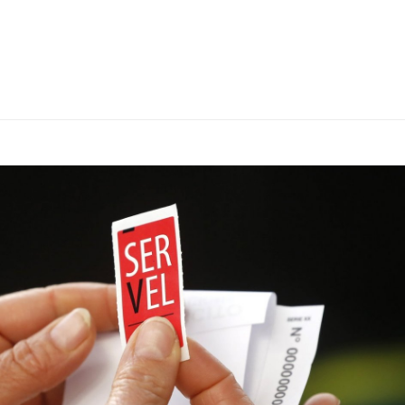
DE
TRABAJADORES(AS)
DE
MINERA
SPENCE