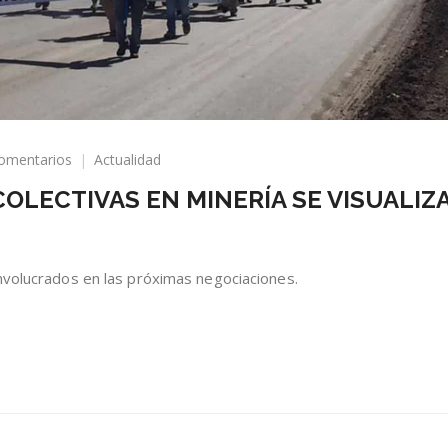
en
omentarios
Actualidad
43
OLECTIVAS EN MINERÍA SE VISUALIZ
NEGOCIACIONES
COLECTIVAS
EN
MINERÍA
nvolucrados en las próximas negociaciones.
SE
VISUALIZAN
PARA
EL
2024