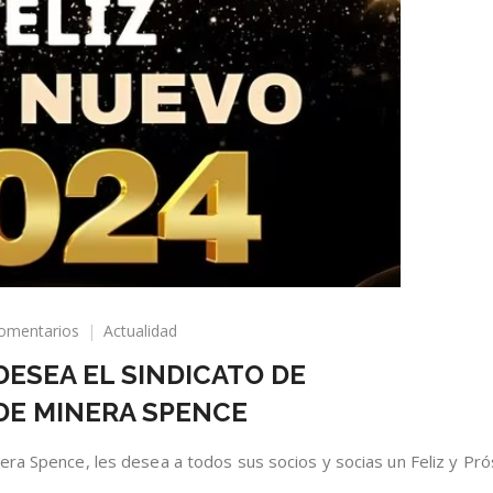
en
omentarios
Actualidad
FELIZ
 DESEA EL SINDICATO DE
AÑO
2024
DE MINERA SPENCE
LES
DESEA
era Spence, les desea a todos sus socios y socias un Feliz y Pr
EL
SINDICATO