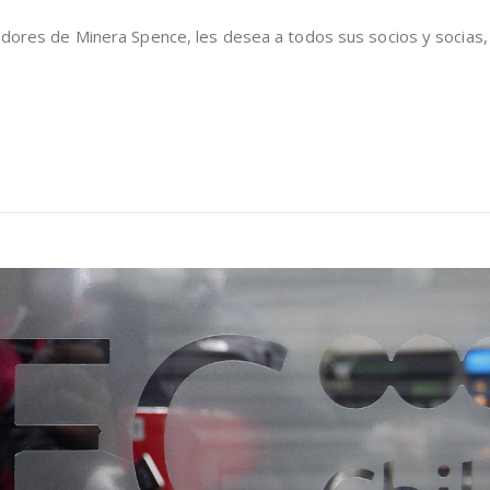
EL
jadores de Minera Spence, les desea a todos sus socios y socias,
SINDICATO
DE
TRABAJADORES(AS)
DE
MINERA
SPENCE