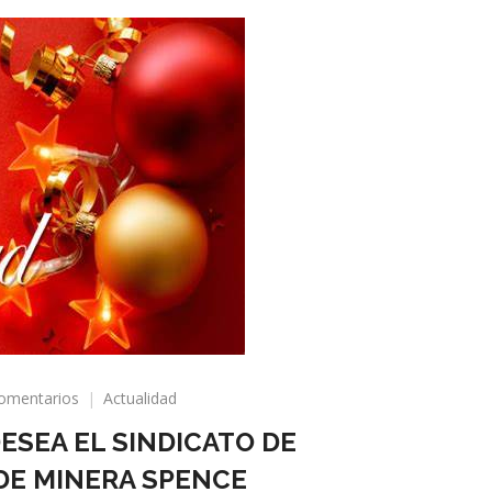
en
omentarios
Actualidad
FELIZ
DESEA EL SINDICATO DE
NAVIDAD
LES
DE MINERA SPENCE
DESEA