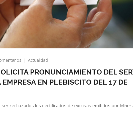
en
omentarios
Actualidad
SINDICATO
SOLICITA PRONUNCIAMIENTO DEL SE
SPENCE
SOLICITA
 EMPRESA EN PLEBISCITO DEL 17 DE
PRONUNCIAMIENTO
DEL
SERVEL
POR
 ser rechazados los certificados de excusas emitidos por Miner
ACCIONAR
DE
LA
EMPRESA
EN