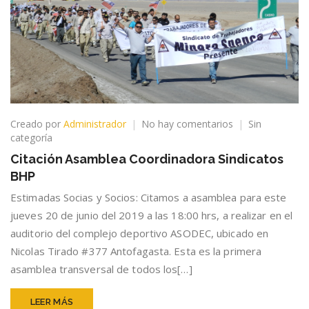
en
Creado por
Administrador
No hay comentarios
Sin
Citación
categoría
Asamblea
Citación Asamblea Coordinadora Sindicatos
Coordinadora
BHP
Sindicatos
BHP
Estimadas Socias y Socios: Citamos a asamblea para este
jueves 20 de junio del 2019 a las 18:00 hrs, a realizar en el
auditorio del complejo deportivo ASODEC, ubicado en
Nicolas Tirado #377 Antofagasta. Esta es la primera
asamblea transversal de todos los[…]
LEER MÁS