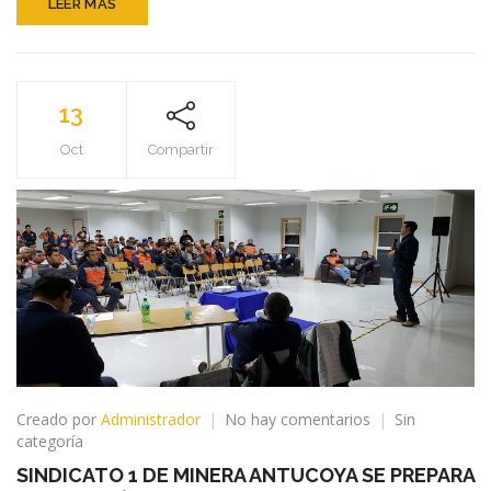
LEER MÁS
13
Oct
Compartir
en
Creado por
Administrador
No hay comentarios
Sin
SINDICATO
categoría
1
SINDICATO 1 DE MINERA ANTUCOYA SE PREPARA
DE