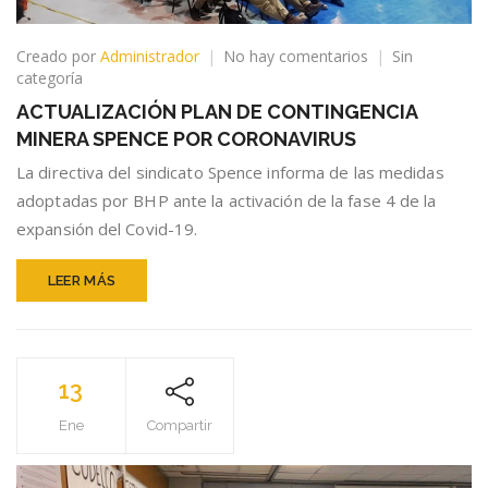
en
Creado por
Administrador
No hay comentarios
Sin
ACTUALIZACIÓ
categoría
PLAN
ACTUALIZACIÓN PLAN DE CONTINGENCIA
DE
MINERA SPENCE POR CORONAVIRUS
CONTINGENCIA
MINERA
La directiva del sindicato Spence informa de las medidas
SPENCE
adoptadas por BHP ante la activación de la fase 4 de la
POR
expansión del Covid-19.
CORONAVIRUS
LEER MÁS
13
Ene
Compartir