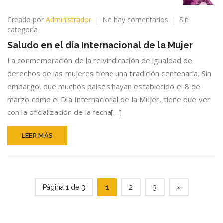
en
Creado por
Administrador
No hay comentarios
Sin
Saludo
categoría
en
Saludo en el día Internacional de la Mujer
el
día
La conmemoración de la reivindicación de igualdad de
Internacional
derechos de las mujeres tiene una tradición centenaria. Sin
de
embargo, que muchos países hayan establecido el 8 de
la
marzo como el Día Internacional de la Mujer, tiene que ver
Mujer
con la oficialización de la fecha[…]
LEER MÁS
Página 1 de 3
1
2
3
»