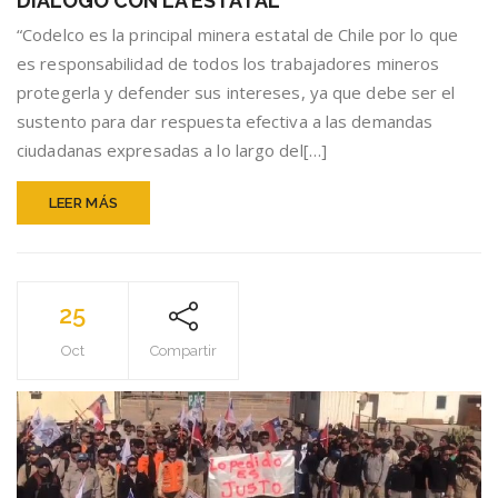
DIÁLOGO CON LA ESTATAL
CODELCO
“Codelco es la principal minera estatal de Chile por lo que
QUE
CUMPLEN
es responsabilidad de todos los trabajadores mineros
4
protegerla y defender sus intereses, ya que debe ser el
DÍAS
sustento para dar respuesta efectiva a las demandas
EN
HUELGA
ciudadanas expresadas a lo largo del[…]
DE
HAMBRE
LEER MÁS
ANTE
LA
FALTA
DE
DIÁLOGO
25
CON
LA
Oct
Compartir
ESTATAL