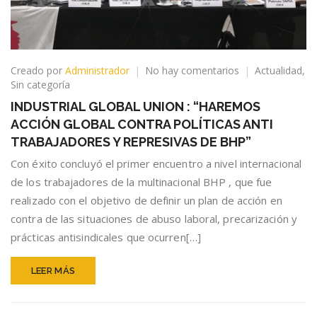
en
Creado por
Administrador
No hay comentarios
Actualidad
,
INDUSTRIAL
Sin categoría
GLOBAL
INDUSTRIAL GLOBAL UNION : “HAREMOS
UNION
ACCIÓN GLOBAL CONTRA POLÍTICAS ANTI
:
“HAREMOS
TRABAJADORES Y REPRESIVAS DE BHP”
ACCIÓN
Con éxito concluyó el primer encuentro a nivel internacional
GLOBAL
de los trabajadores de la multinacional BHP , que fue
CONTRA
POLÍTICAS
realizado con el objetivo de definir un plan de acción en
ANTI
contra de las situaciones de abuso laboral, precarización y
TRABAJADORES
prácticas antisindicales que ocurren[…]
Y
REPRESIVAS
DE
LEER MÁS
BHP”