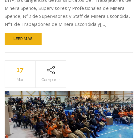
BHP, las dirigencias de los sindicatos de : Trabajadores de
LA
Minera Spence, Supervisores y Profesionales de Minera
FEDERACIÓN
DE
Spence, N°2 de Supervisores y Staff de Minera Escondida,
SINDICATOS
N°1 de Trabajadores de Minera Escondida y[…]
BHP
LEER MÁS
17
Mar
Compartir