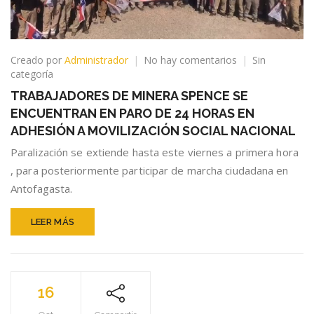
en
Creado por
Administrador
No hay comentarios
Sin
TRABAJADORES
categoría
DE
TRABAJADORES DE MINERA SPENCE SE
MINERA
ENCUENTRAN EN PARO DE 24 HORAS EN
SPENCE
SE
ADHESIÓN A MOVILIZACIÓN SOCIAL NACIONAL
ENCUENTRAN
Paralización se extiende hasta este viernes a primera hora
EN
, para posteriormente participar de marcha ciudadana en
PARO
DE
Antofagasta.
24
HORAS
LEER MÁS
EN
ADHESIÓN
A
MOVILIZACIÓN
SOCIAL
16
NACIONAL