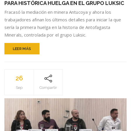
PARA HISTÓRICA HUELGA EN EL GRUPO LUKSIC
MINERA
ANTUCOYA
Fracasó la mediación en minera Antucoya y ahora los
SE
trabajadores afinan los últimos detalles para iniciar la que
PREPARA
sería la primera huelga en la historia de Antofagasta
PARA
HISTÓRICA
Minerals, controlada por el grupo Luksic.
HUELGA
EN
LEER MÁS
EL
GRUPO
LUKSIC
26
Sep
Compartir