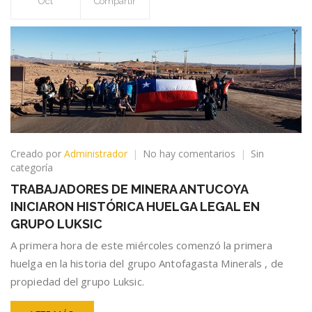
Oct
Compartir
en
Creado por
Administrador
No hay comentarios
Sin
TRABAJADORES
categoría
DE
TRABAJADORES DE MINERA ANTUCOYA
MINERA
INICIARON HISTÓRICA HUELGA LEGAL EN
ANTUCOYA
INICIARON
GRUPO LUKSIC
HISTÓRICA
A primera hora de este miércoles comenzó la primera
HUELGA
huelga en la historia del grupo Antofagasta Minerals , de
LEGAL
EN
propiedad del grupo Luksic.
GRUPO
LUKSIC