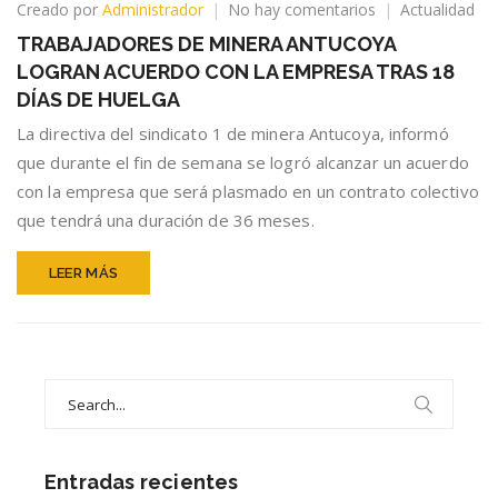
en
Creado por
Administrador
No hay comentarios
Actualidad
TRABAJADORES
TRABAJADORES DE MINERA ANTUCOYA
DE
LOGRAN ACUERDO CON LA EMPRESA TRAS 18
MINERA
ANTUCOYA
DÍAS DE HUELGA
LOGRAN
La directiva del sindicato 1 de minera Antucoya, informó
ACUERDO
que durante el fin de semana se logró alcanzar un acuerdo
CON
LA
con la empresa que será plasmado en un contrato colectivo
EMPRESA
que tendrá una duración de 36 meses.
TRAS
18
LEER MÁS
DÍAS
DE
HUELGA
Search
for:
Entradas recientes