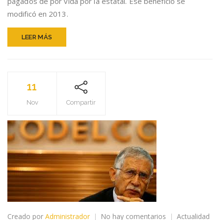
pagados de por vida por la estatal. Ese beneficio se
HIERRO
DE
modificó en 2013.
NELSON
PIZARRO
LEER MÁS
11
Nov
Compartir
en
Creado por
Administrador
No hay comentarios
Actualidad