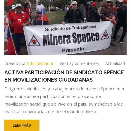
en
Creado por
Administrador
No hay comentarios
Actualidad
ACTIVA
ACTIVA PARTICIPACIÓN DE SINDICATO SPENCE
PARTICIPACIÓN
EN MOVILIZACIONES CIUDADANAS
DE
SINDICATO
Dirigentes sindicales y trabajadores de minera Spence han
SPENCE
tenido una activa participación en el proceso de
EN
movilización social que se vive en el país, sumándose a las
MOVILIZACION
CIUDADANAS
marchas convocadas desde el mundo minero.
LEER MÁS