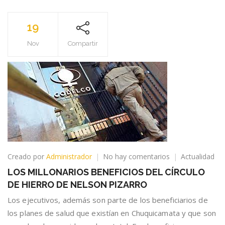
19
Nov
Compartir
en
Creado por
Administrador
No hay comentarios
Actualidad
LOS
LOS MILLONARIOS BENEFICIOS DEL CÍRCULO
MILLONARIOS
DE HIERRO DE NELSON PIZARRO
BENEFICIOS
DEL
Los ejecutivos, además son parte de los beneficiarios de
CÍRCULO
los planes de salud que existían en Chuquicamata y que son
DE