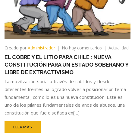
en
Creado por
Administrador
No hay comentarios
Actualidad
EL
EL COBRE Y EL LITIO PARA CHILE : NUEVA
COBRE
CONSTITUCIÓN PARA UN ESTADO SOBERANO Y
Y
EL
LIBRE DE EXTRACTIVISMO
LITIO
La movilización social a través de cabildos y desde
PARA
diferentes frentes ha logrado volver a posicionar un tema
CHILE
:
fundamental, como lo es una nueva constitución. Este es
NUEVA
uno de los pilares fundamentales de años de abusos, una
CONSTITUCIÓN
constitución que fue diseñada en[…]
PARA
UN
ESTADO
LEER MÁS
SOBERANO