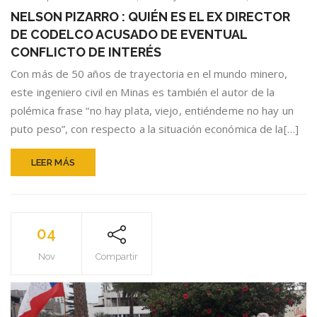
NELSON
NELSON PIZARRO : QUIÉN ES EL EX DIRECTOR
PIZARRO
DE CODELCO ACUSADO DE EVENTUAL
:
QUIÉN
CONFLICTO DE INTERÉS
ES
Con más de 50 años de trayectoria en el mundo minero,
EL
este ingeniero civil en Minas es también el autor de la
EX
DIRECTOR
polémica frase “no hay plata, viejo, entiéndeme no hay un
DE
puto peso”, con respecto a la situación económica de la[…]
CODELCO
ACUSADO
LEER MÁS
DE
EVENTUAL
CONFLICTO
DE
INTERÉS
04
Nov
Compartir