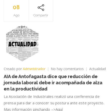
08
Ago
Compartir
en
Creado por
Administrador
No hay comentarios
Actualidad
AIA
AIA de Antofagasta dice que reducción de
de
jornada laboral debe ir acompañada de alza
Antofagasta
dice
en la productividad
que
La Asociación de Industriales realizó una conferencia de
reducción
prensa para dar a conocer su postura ante este proyecto.
de
jornada
Mas información pinchando –>Aquí