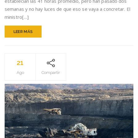
establecían las 41 horas promedio, pero han pasado dos
sacar
de
semanas y no hay luces de que eso se vaya a concretar. El
agenda
ministro[…]
la
jornada
laboral
LEER MÁS
21
Ago
Compartir