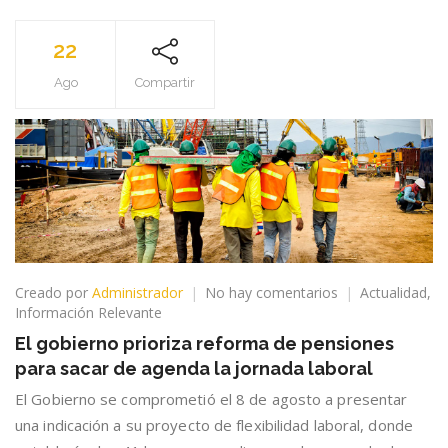
22
Ago
Compartir
en
Creado por
Administrador
No hay comentarios
Actualidad
,
El
Información Relevante
gobierno
El gobierno prioriza reforma de pensiones
prioriza
para sacar de agenda la jornada laboral
reforma
de
El Gobierno se comprometió el 8 de agosto a presentar
pensiones
una indicación a su proyecto de flexibilidad laboral, donde
para