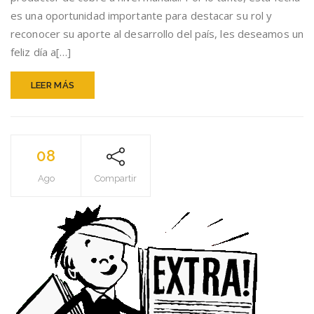
Y
es una oportunidad importante para destacar su rol y
MINEROS
reconocer su aporte al desarrollo del país, les deseamos un
DEL
PAÍS
feliz día a[…]
!!!!!
LEER MÁS
08
Ago
Compartir