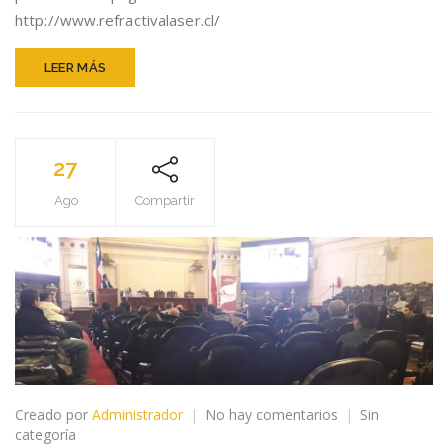
cirugías
http://www.refractivalaser.cl/
LEER MÁS
27
Ago
Compartir
en
Creado por
Administrador
No hay comentarios
Sin
PRESIDENTE
categoría