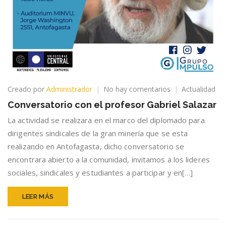
en
Creado por
Administrador
No hay comentarios
Actualidad
Conversatorio
Conversatorio con el profesor Gabriel Salazar
con
el
La actividad se realizara en el marco del diplomado para
profesor
dirigentes sindicales de la gran minería que se esta
Gabriel
realizando en Antofagasta, dicho conversatorio se
Salazar
encontrara abierto a la comunidad, invitamos a los lideres
sociales, sindicales y estudiantes a participar y en[…]
LEER MÁS