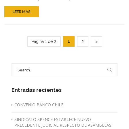
laboral
debe
LEER MÁS
ir
acompañada
de
alza
en
Página 1 de 2
1
2
»
la
productividad
Search
for:
Entradas recientes
CONVENIO BANCO CHILE
SINDICATO SPENCE ESTABLECE NUEVO
PRECEDENTE JUDICIAL RESPECTO DE ASAMBLEAS