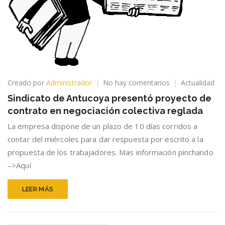
en
Creado por
Administrador
No hay comentarios
Actualidad
Sindicato
Sindicato de Antucoya presentó proyecto de
de
contrato en negociación colectiva reglada
Antucoya
presentó
La empresa dispone de un plazo de 10 días corridos a
proyecto
contar del miércoles para dar respuesta por escrito a la
de
propuesta de los trabajadores. Mas información pinchando
contrato
en
–>Aquí
negociación
colectiva
LEER MÁS
reglada