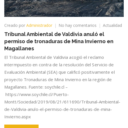
en
Creado por
Administrador
No hay comentarios
Actualidad
Tribunal
Tribunal Ambiental de Valdivia anuló el
Ambiental
permiso de tronaduras de Mina Invierno en
de
Valdivia
Magallanes
anuló
El Tribunal Ambiental de Valdivia acogió el reclamo
el
intermpuesto en contra de la resolución del Servicio de
permiso
de
Evaluación Ambiental (SEA) que calificó positivamente el
tronaduras
proyecto Tronaduras de Mina Invierno en la región de
de
Magallanes. Fuente: soychile.cl –
Mina
Invierno
https://www.soychile.cl/Puerto-
en
Montt/Sociedad/2019/08/21/611690/Tribunal-Ambiental-
Magallanes
de-Valdivia-anulo-el-permiso-de-tronaduras-de-mina-
Invierno.aspx