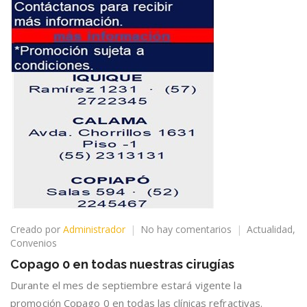
en
Creado por
Administrador
No hay comentarios
Actualidad
,
Copago
Convenios
0
Copago 0 en todas nuestras cirugías
en
todas
Durante el mes de septiembre estará vigente la
nuestras
promoción Copago 0 en todas las clínicas refractivas.