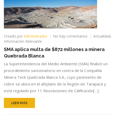
en
Creado por
Administrador
No hay comentarios
Actualidad
,
SMA
Información Relevante
aplica
SMA aplica multa de $872 millones a minera
multa
Quebrada Blanca
de
$872
La Superintendencia del Medio Ambiente (SMA) finalizó un
millones
procedimiento sancionatorio en contra de la Compañía
a
Minera Teck Quebrada Blanca S.A., cuyo yacimiento de
minera
Quebrada
cobre se ubica en el altiplano de la Región de Tarapacá y
Blanca
está regulado por 11 Resoluciones de Calificación[…]
LEER MÁS