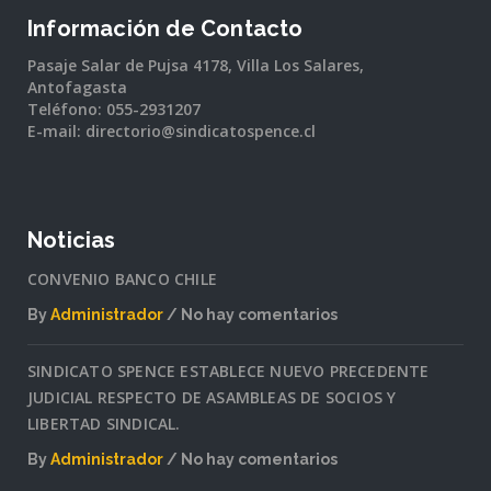
Información de Contacto
Pasaje Salar de Pujsa 4178, Villa Los Salares,
Antofagasta
Teléfono: 055-2931207
E-mail: directorio@sindicatospence.cl
Noticias
CONVENIO BANCO CHILE
By
Administrador
No hay comentarios
en
CONVENIO
SINDICATO SPENCE ESTABLECE NUEVO PRECEDENTE
BANCO
JUDICIAL RESPECTO DE ASAMBLEAS DE SOCIOS Y
CHILE
LIBERTAD SINDICAL.
By
Administrador
No hay comentarios
en