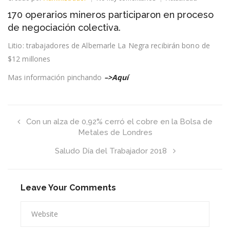
170
170 operarios mineros participaron en proceso
operarios
mineros
de negociación colectiva.
participaron
en
Litio: trabajadores de Albemarle La Negra recibirán bono de
proceso
$12 millones
de
negociación
colectiva.
Mas información pinchando
–>Aquí
Con un alza de 0,92% cerró el cobre en la Bolsa de
Metales de Londres
Saludo Día del Trabajador 2018
Leave Your Comments