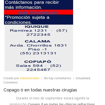
en
Creado por
Administrador
No hay comentarios
Actualidad
,
Copago
Convenios
0
Copago 0 en todas nuestras cirugías
en
todas
Durante el mes de septiembre estará vigente la
nuestras
cirugías
promoción
Copago 0 en todas las
clínicas refractivas.