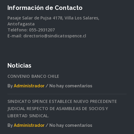
Información de Contacto
Pasaje Salar de Pujsa 4178, Villa Los Salares,
Antofagasta
Teléfono: 055-2931207
E-mail: directorio@sindicatospence.cl
Noticias
CONVENIO BANCO CHILE
By
Administrador
No hay comentarios
en
CONVENIO
SINDICATO SPENCE ESTABLECE NUEVO PRECEDENTE
BANCO
JUDICIAL RESPECTO DE ASAMBLEAS DE SOCIOS Y
CHILE
LIBERTAD SINDICAL.
By
Administrador
No hay comentarios
en