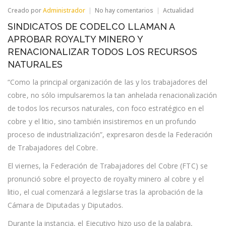
en
Creado por
Administrador
No hay comentarios
Actualidad
SINDICATOS
SINDICATOS DE CODELCO LLAMAN A
DE
CODELCO
APROBAR ROYALTY MINERO Y
LLAMAN
RENACIONALIZAR TODOS LOS RECURSOS
A
APROBAR
NATURALES
ROYALTY
MINERO
“Como la principal organización de las y los trabajadores del
Y
cobre, no sólo impulsaremos la tan anhelada renacionalización
RENACIONALIZAR
TODOS
de todos los recursos naturales, con foco estratégico en el
LOS
cobre y el litio, sino también insistiremos en un profundo
RECURSOS
NATURALES
proceso de industrialización”, expresaron desde la Federación
de Trabajadores del Cobre.
El viernes, la Federación de Trabajadores del Cobre (FTC) se
pronunció sobre el proyecto de royalty minero al cobre y el
litio, el cual comenzará a legislarse tras la aprobación de la
Cámara de Diputadas y Diputados.
Durante la instancia, el Ejecutivo hizo uso de la palabra,