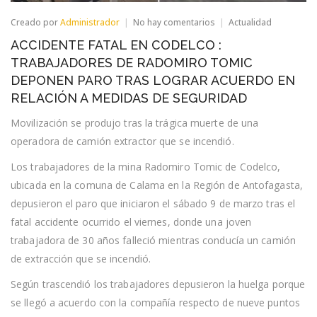
en
Creado por
Administrador
No hay comentarios
Actualidad
ACCIDENTE
ACCIDENTE FATAL EN CODELCO :
FATAL
EN
TRABAJADORES DE RADOMIRO TOMIC
CODELCO
DEPONEN PARO TRAS LOGRAR ACUERDO EN
:
TRABAJADORES
RELACIÓN A MEDIDAS DE SEGURIDAD
DE
RADOMIRO
Movilización se produjo tras la trágica muerte de una
TOMIC
operadora de camión extractor que se incendió.
DEPONEN
PARO
Los trabajadores de la mina Radomiro Tomic de Codelco,
TRAS
LOGRAR
ubicada en la comuna de Calama en la Región de Antofagasta,
ACUERDO
EN
depusieron el paro que iniciaron el sábado 9 de marzo tras el
RELACIÓN
fatal accidente ocurrido el viernes, donde una joven
A
MEDIDAS
trabajadora de 30 años falleció mientras conducía un camión
DE
de extracción que se incendió.
SEGURIDAD
Según trascendió los trabajadores depusieron la huelga porque
se llegó a acuerdo con la compañía respecto de nueve puntos