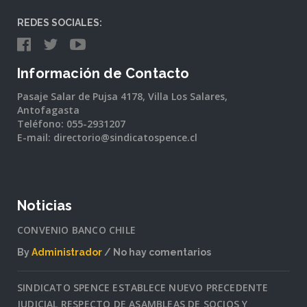
REDES SOCIALES:
Información de Contacto
Pasaje Salar de Pujsa 4178, Villa Los Salares,
Antofagasta
Teléfono: 055-2931207
E-mail: directorio@sindicatospence.cl
Noticias
CONVENIO BANCO CHILE
By
Administrador
No hay comentarios
en
CONVENIO
SINDICATO SPENCE ESTABLECE NUEVO PRECEDENTE
BANCO
JUDICIAL RESPECTO DE ASAMBLEAS DE SOCIOS Y
CHILE