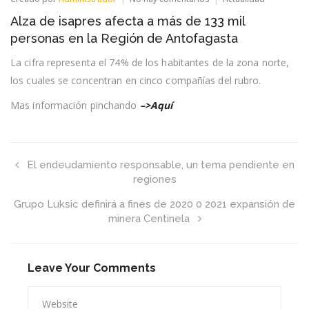
Alza
Alza de isapres afecta a más de 133 mil
de
isapres
personas en la Región de Antofagasta
afecta
a
La cifra representa el 74% de los habitantes de la zona norte,
más
los cuales se concentran en cinco compañías del rubro.
de
133
mil
Mas información pinchando
–>Aquí
personas
en
la
Región
de
El endeudamiento responsable, un tema pendiente en
Antofagasta
regiones
Grupo Luksic definirá a fines de 2020 0 2021 expansión de
minera Centinela
Leave Your Comments