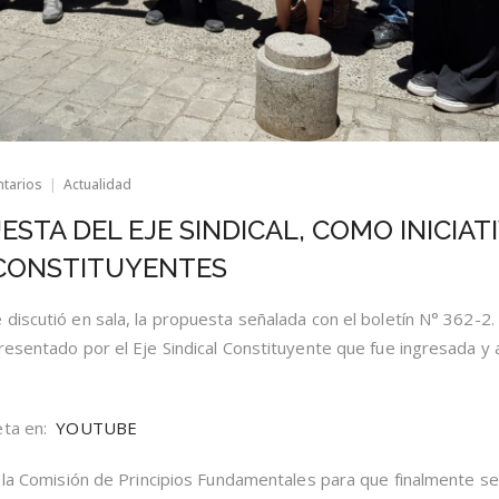
en
ntarios
Actualidad
AVANCE
DE
STA DEL EJE SINDICAL, COMO INICIAT
LA
PROPUESTA
 CONSTITUYENTES
DEL
EJE
SINDICAL,
iscutió en sala, la propuesta señalada con el boletín N° 362-2. I
COMO
resentado por el Eje Sindical Constituyente que fue ingresada y
INICIATIVA
PRESENTADA
POR
13
eta en:
YOUTUBE
CONSTITUYENTES
r la Comisión de Principios Fundamentales para que finalmente s