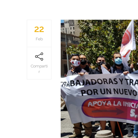
22
Feb
Comparti
r