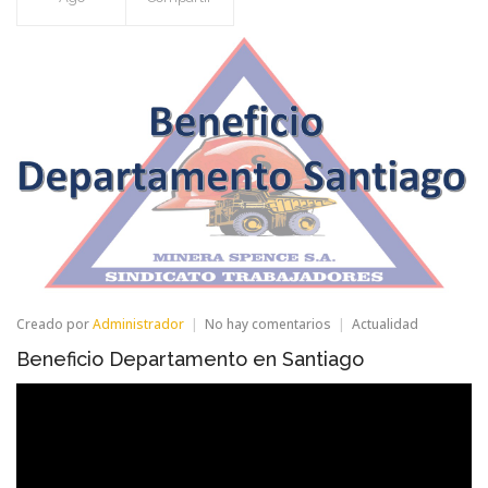
en
Creado por
Administrador
No hay comentarios
Actualidad
Beneficio
Beneficio Departamento en Santiago
Departamento
en
Santiago