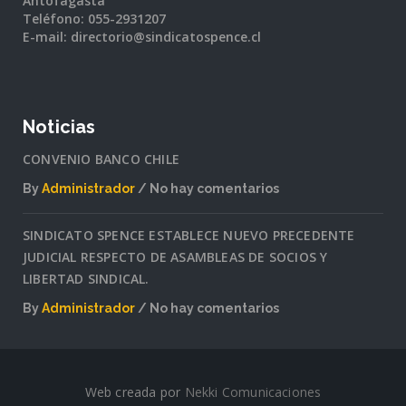
Antofagasta
Teléfono: 055-2931207
E-mail: directorio@sindicatospence.cl
Noticias
CONVENIO BANCO CHILE
By
Administrador
No hay comentarios
en
CONVENIO
SINDICATO SPENCE ESTABLECE NUEVO PRECEDENTE
BANCO
JUDICIAL RESPECTO DE ASAMBLEAS DE SOCIOS Y
CHILE
LIBERTAD SINDICAL.
By
Administrador
No hay comentarios
en
SINDICATO
SPENCE
ESTABLECE
Web creada por
Nekki Comunicaciones
NUEVO