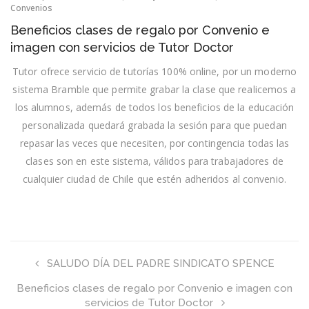
Beneficios
Convenios
clases
Beneficios clases de regalo por Convenio e
de
regalo
imagen con servicios de Tutor Doctor
por
Convenio
Tutor ofrece servicio de tutorías 100% online, por un moderno
e
sistema Bramble que permite grabar la clase que realicemos a
imagen
con
los alumnos, además de todos los beneficios de la educación
servicios
de
personalizada quedará grabada la sesión para que puedan
Tutor
repasar las veces que necesiten, por contingencia todas las
Doctor
clases son en este sistema, válidos para trabajadores de
cualquier ciudad de Chile que estén adheridos al convenio.
SALUDO DÍA DEL PADRE SINDICATO SPENCE
Beneficios clases de regalo por Convenio e imagen con
servicios de Tutor Doctor