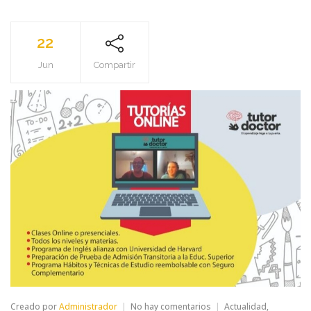
22
Jun
Compartir
en
Creado por
Administrador
No hay comentarios
Actualidad
,