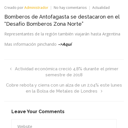
en
Creado por
Administrador
No hay comentarios
Actualidad
Bomberos
Bomberos de Antofagasta se destacaron en el
de
Antofagasta
“Desafío Bomberos Zona Norte”
se
destacaron
Representantes de la región también viajarán hasta Argentina
en
el
Mas información pinchando
–>Aquí
“Desafío
Bomberos
Zona
Norte”
Actividad económica creció 4,8% durante el primer
semestre de 2018
Cobre rebota y cierra con un alza de un 2,04% este lunes
en la Bolsa de Metales de Londres
Leave Your Comments