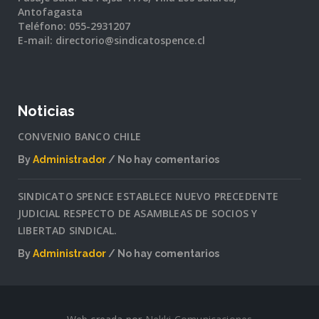
Antofagasta
Teléfono: 055-2931207
E-mail: directorio@sindicatospence.cl
Noticias
CONVENIO BANCO CHILE
By
Administrador
No hay comentarios
en
CONVENIO
SINDICATO SPENCE ESTABLECE NUEVO PRECEDENTE
BANCO
JUDICIAL RESPECTO DE ASAMBLEAS DE SOCIOS Y
CHILE
LIBERTAD SINDICAL.
By
Administrador
No hay comentarios
en
SINDICATO
SPENCE
ESTABLECE