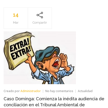
14
Mar
Compartir
en
Creado por
Administrador
No hay comentarios
Actualidad
Caso
Caso Dominga: Comienza la inédita audiencia de
Dominga:
Comienza
conciliación en el Tribunal Ambiental de
la