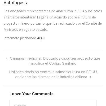
Antofagasta
inédita
audiencia
Los abogados representantes de Andes Iron, el SEA y los otros
de
conciliación
9 terceros intentarán llegar a un acuerdo sobre el futuro del
en
proyecto minero portuario que fue rechazado por el Comité de
el
Tribunal
Ministros en agosto pasado.
Ambiental
de
Informate pinchando
AQUI
Antofagasta
Cannabis medicinal: Diputados discuten proyecto que
modifica el Código Sanitario
Histórica decisión contra la salmonicultura en EE.UU.
enciende las alarmas en la industria chilena
Leave Your Comments