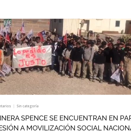
en
ntarios
Sin categoría
TRABAJADORES
DE
INERA SPENCE SE ENCUENTRAN EN PA
MINERA
SPENCE
ESIÓN A MOVILIZACIÓN SOCIAL NACION
SE