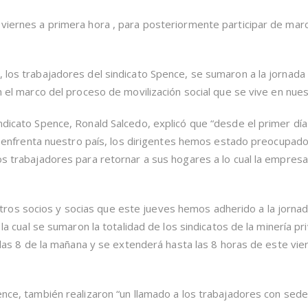
ENCUENTRAN
EN
 viernes a primera hora , para posteriormente participar de mar
PARO
DE
24
HORAS
, los trabajadores del sindicato Spence, se sumaron a la jornada
EN
en el marco del proceso de movilización social que se vive en nues
ADHESIÓN
A
MOVILIZACIÓN
indicato Spence, Ronald Salcedo, explicó que “desde el primer dí
SOCIAL
NACIONAL
que enfrenta nuestro país, los dirigentes hemos estado preocupad
los trabajadores para retornar a sus hogares a lo cual la empres
os socios y socias que este jueves hemos adherido a la jorna
a la cual se sumaron la totalidad de los sindicatos de la minería pr
 a las 8 de la mañana y se extenderá hasta las 8 horas de este vie
pence, también realizaron “un llamado a los trabajadores con sed