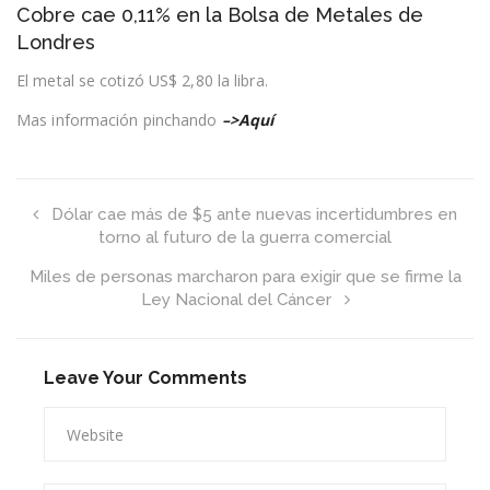
Cobre cae 0,11% en la Bolsa de Metales de
cae
0,11%
Londres
en
la
El metal se cotizó US$ 2,80 la libra.
Bolsa
de
Mas información pinchando
–>Aquí
Metales
de
Londres
Dólar cae más de $5 ante nuevas incertidumbres en
torno al futuro de la guerra comercial
Miles de personas marcharon para exigir que se firme la
Ley Nacional del Cáncer
Leave Your Comments