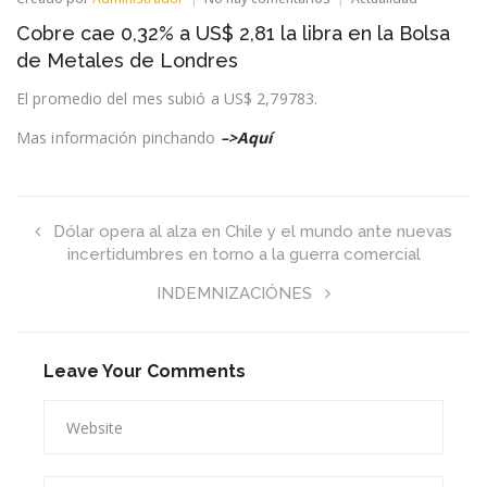
Cobre
Cobre cae 0,32% a US$ 2,81 la libra en la Bolsa
cae
0,32%
de Metales de Londres
a
US$
El promedio del mes subió a US$ 2,79783.
2,81
la
Mas información pinchando
–>Aquí
libra
en
la
Bolsa
de
Dólar opera al alza en Chile y el mundo ante nuevas
Metales
incertidumbres en torno a la guerra comercial
de
Londres
INDEMNIZACIÓNES
Leave Your Comments