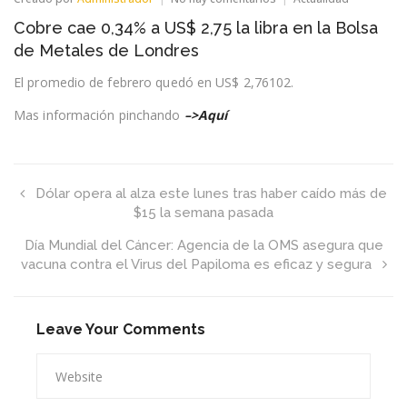
Cobre
Cobre cae 0,34% a US$ 2,75 la libra en la Bolsa
cae
0,34%
de Metales de Londres
a
US$
El promedio de febrero quedó en US$ 2,76102.
2,75
la
Mas información pinchando
–>Aquí
libra
en
la
Bolsa
de
Dólar opera al alza este lunes tras haber caído más de
Metales
$15 la semana pasada
de
Londres
Día Mundial del Cáncer: Agencia de la OMS asegura que
vacuna contra el Virus del Papiloma es eficaz y segura
Leave Your Comments