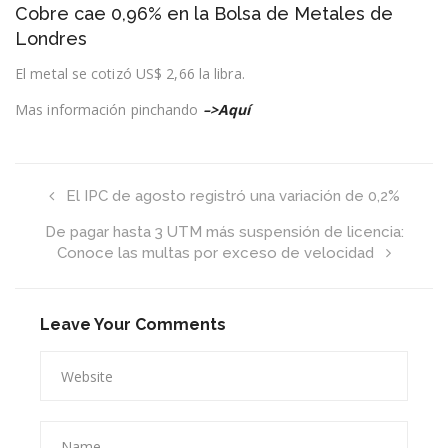
Cobre cae 0,96% en la Bolsa de Metales de
cae
0,96%
Londres
en
la
El metal se cotizó US$ 2,66 la libra.
Bolsa
de
Mas información pinchando
–>Aquí
Metales
de
Londres
El IPC de agosto registró una variación de 0,2%
De pagar hasta 3 UTM más suspensión de licencia:
Conoce las multas por exceso de velocidad
Leave Your Comments