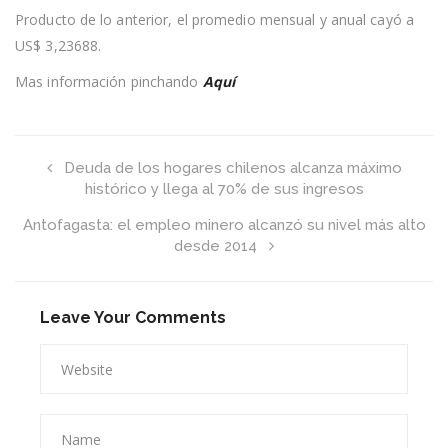
0,18%
Producto de lo anterior, el promedio mensual y anual cayó a
y
llegó
US$ 3,23688.
a
los
Mas información pinchando
Aquí
US$3,2
la
libra
Deuda de los hogares chilenos alcanza máximo
histórico y llega al 70% de sus ingresos
Antofagasta: el empleo minero alcanzó su nivel más alto
desde 2014
Leave Your Comments