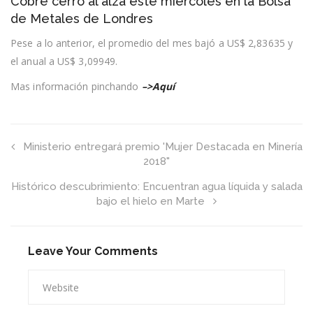
Cobre cerró al alza este miércoles en la Bolsa
cerró
al
de Metales de Londres
alza
este
Pese a lo anterior, el promedio del mes bajó a US$ 2,83635 y
miércoles
el anual a US$ 3,09949.
en
la
Bolsa
Mas información pinchando
–>Aquí
de
Metales
de
Londres
Ministerio entregará premio 'Mujer Destacada en Minería
2018"
Histórico descubrimiento: Encuentran agua líquida y salada
bajo el hielo en Marte
Leave Your Comments