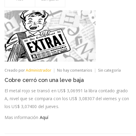
en
Creado por
Administrador
No hay comentarios
Sin categoría
Cobre
Cobre cerró con una leve baja
cerró
con
El metal rojo se transó en US$ 3,06991 la libra contado grado
una
leve
A, nivel que se compara con los US$ 3,08307 del viernes y con
baja
los US$ 3,07400 del jueves.
Mas información
Aquí