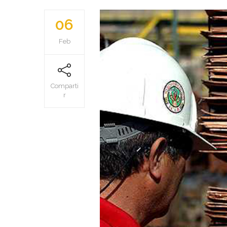
06
Feb
Comparti
r