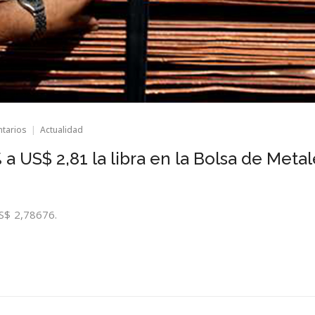
en
ntarios
Actualidad
Cobre
gana
a US$ 2,81 la libra en la Bolsa de Meta
otro
0,31%
a
US$
2,81
S$ 2,78676.
la
libra
en
la
Bolsa
de
Metales
de