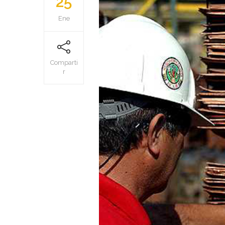
25
Ene
Comparti
r