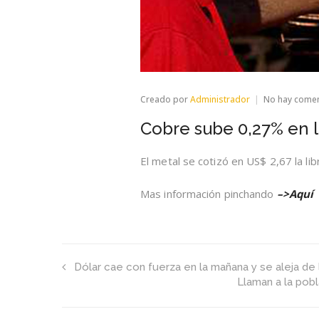
Creado por
Administrador
No hay come
Cobre sube 0,27% en 
El metal se cotizó en US$ 2,67 la lib
Mas información pinchando
–>Aquí
Dólar cae con fuerza en la mañana y se aleja de 
Llaman a la pobl