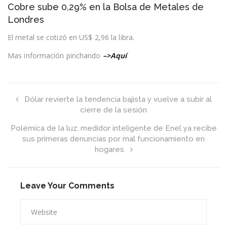
Cobre sube 0,29% en la Bolsa de Metales de
sube
0,29%
Londres
en
la
El metal se cotizó en US$ 2,96 la libra.
Bolsa
de
Mas información pinchando
–>Aquí
Metales
de
Londres
Dólar revierte la tendencia bajista y vuelve a subir al
cierre de la sesión
Polémica de la luz: medidor inteligente de Enel ya recibe
sus primeras denuncias por mal funcionamiento en
hogares
Leave Your Comments