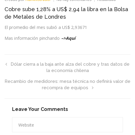
Cobre
Cobre sube 1,28% a US$ 2,94 la libra en la Bolsa
sube
1,28%
de Metales de Londres
a
US$
El promedio del mes subió a US$ 2,93671
2,94
la
Mas información pinchando
–>Aquí
libra
en
la
Bolsa
de
Dólar cierra a la baja ante alza del cobre y tras datos de
Metales
la economía chilena
de
Londres
Recambio de medidores: mesa técnica no definirá valor de
recompra de equipos
Leave Your Comments