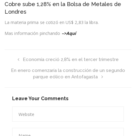
Cobre sube 1,28% en la Bolsa de Metales de
sube
1,28%
Londres
en
la
La materia prima se cotizó en US$ 2,83 la libra.
Bolsa
de
Mas información pinchando
–>Aquí
Metales
de
Londres
Economía creció 2,8% en el tercer trimestre
En enero comenzaría la construcción de un segundo
parque eólico en Antofagasta
Leave Your Comments