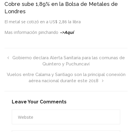
Cobre sube 1,89% en la Bolsa de Metales de
sube
1,89%
Londres
en
la
El metal se cotizó en a US$ 2,86 la libra
Bolsa
de
Mas información pinchando
–>Aquí
Metales
de
Londres
Gobierno declara Alerta Sanitaria para las comunas de
Quintero y Puchuncaví
Vuelos entre Calama y Santiago son la principal conexión
aérea nacional durante este 2018
Leave Your Comments