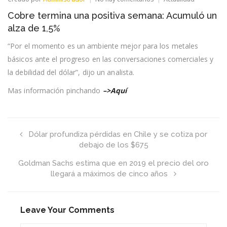
Cobre
Cobre termina una positiva semana: Acumuló un
termina
una
alza de 1,5%
positiva
semana:
“Por el momento es un ambiente mejor para los metales
Acumuló
básicos ante el progreso en las conversaciones comerciales y
un
alza
la debilidad del dólar”, dijo un analista.
de
1,5%
Mas información pinchando
–>Aquí
Dólar profundiza pérdidas en Chile y se cotiza por
debajo de los $675
Goldman Sachs estima que en 2019 el precio del oro
llegará a máximos de cinco años
Leave Your Comments