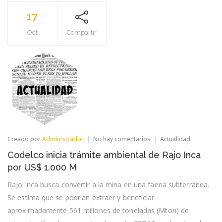
17
Oct
Compartir
en
Creado por
Administrador
No hay comentarios
Actualidad
Codelco
Codelco inicia trámite ambiental de Rajo Inca
inicia
trámite
por US$ 1.000 M
ambiental
de
Rajo Inca busca convertir a la mina en una faena subterránea.
Rajo
Se estima que se podrían extraer y beneficiar
Inca
por
aproximadamente 561 millones de toneladas (Mton) de
US$