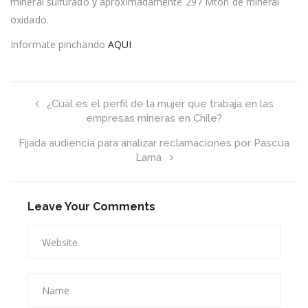
mineral sulfurado y aproximadamente 297 Mton de mineral
1.000
M
oxidado.
Informate pinchando
AQUI
¿Cuál es el perfil de la mujer que trabaja en las
empresas mineras en Chile?
Fijada audiencia para analizar reclamaciones por Pascua
Lama
Leave Your Comments