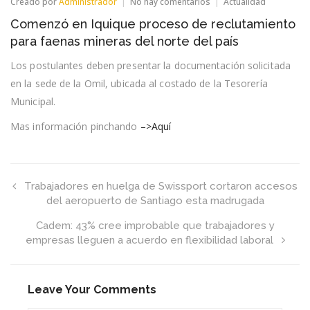
en
Creado por
Administrador
No hay comentarios
Actualidad
Comenzó
Comenzó en Iquique proceso de reclutamiento
en
Iquique
para faenas mineras del norte del país
proceso
de
Los postulantes deben presentar la documentación solicitada
reclutamiento
en la sede de la Omil, ubicada al costado de la Tesorería
para
faenas
Municipal.
mineras
del
Mas información pinchando
–>Aquí
norte
del
país
Trabajadores en huelga de Swissport cortaron accesos
del aeropuerto de Santiago esta madrugada
Cadem: 43% cree improbable que trabajadores y
empresas lleguen a acuerdo en flexibilidad laboral
Leave Your Comments