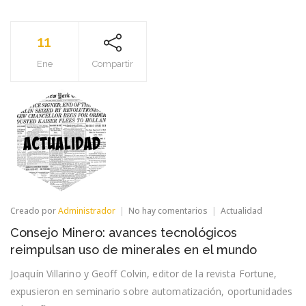
11
Ene
Compartir
en
Creado por
Administrador
No hay comentarios
Actualidad
Consejo
Consejo Minero: avances tecnológicos
Minero:
avances
reimpulsan uso de minerales en el mundo
tecnológicos
reimpulsan
Joaquín Villarino y Geoff Colvin, editor de la revista Fortune,
uso
expusieron en seminario sobre automatización, oportunidades
de
minerales