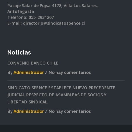
Pasaje Salar de Pujsa 4178, Villa Los Salares,
Antofagasta
Teléfono: 055-2931207
E-mail: directorio@sindicatospence.cl
Noticias
CONVENIO BANCO CHILE
By
Administrador
No hay comentarios
en
CONVENIO
SINDICATO SPENCE ESTABLECE NUEVO PRECEDENTE
BANCO
JUDICIAL RESPECTO DE ASAMBLEAS DE SOCIOS Y
CHILE
LIBERTAD SINDICAL.
By
Administrador
No hay comentarios
en
SINDICATO
SPENCE