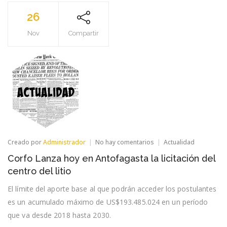
26
Nov
Compartir
en
Creado por
Administrador
No hay comentarios
Actualidad
Corfo
Corfo Lanza hoy en Antofagasta la licitación del
Lanza
hoy
centro del litio
en
Antofagasta
El límite del aporte base al que podrán acceder los postulantes
la
es un acumulado máximo de US$193.485.024 en un período
licitación
del
que va desde 2018 hasta 2030.
centro