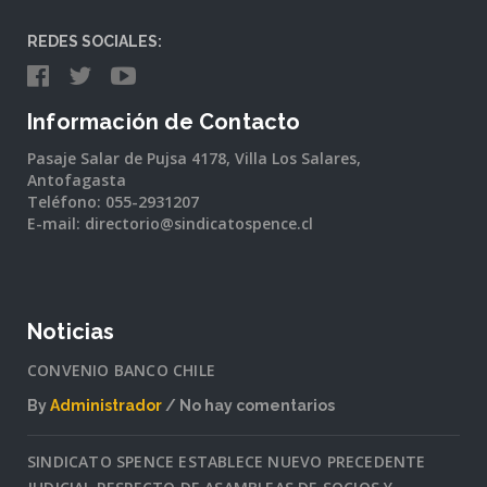
REDES SOCIALES:
Información de Contacto
Pasaje Salar de Pujsa 4178, Villa Los Salares,
Antofagasta
Teléfono: 055-2931207
E-mail: directorio@sindicatospence.cl
Noticias
CONVENIO BANCO CHILE
By
Administrador
No hay comentarios
en
CONVENIO
SINDICATO SPENCE ESTABLECE NUEVO PRECEDENTE
BANCO