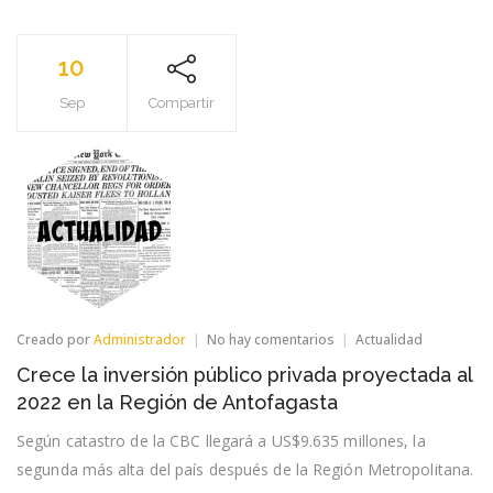
10
Sep
Compartir
en
Creado por
Administrador
No hay comentarios
Actualidad
Crece
Crece la inversión público privada proyectada al
la
inversión
2022 en la Región de Antofagasta
público
privada
Según catastro de la CBC llegará a US$9.635 millones, la
proyectada
segunda más alta del país después de la Región Metropolitana.
al
2022