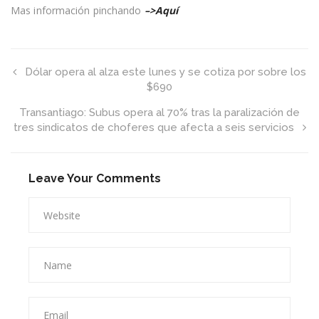
en
Mas información pinchando
–>Aquí
la
Región
de
Antofagasta
Dólar opera al alza este lunes y se cotiza por sobre los
$690
Transantiago: Subus opera al 70% tras la paralización de
tres sindicatos de choferes que afecta a seis servicios
Leave Your Comments