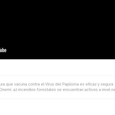
ra que vacuna contra el Virus del Papiloma es eficaz y segura
Onemi: 42 incendios forestales se encuentran activos a nivel n