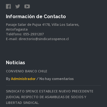
Información de Contacto
Pasaje Salar de Pujsa 4178, Villa Los Salares,
Antofagasta
Teléfono: 055-2931207
E-mail: directorio@sindicatospence.cl
Noticias
CONVENIO BANCO CHILE
By
Administrador
No hay comentarios
en
CONVENIO
SINDICATO SPENCE ESTABLECE NUEVO PRECEDENTE
BANCO
JUDICIAL RESPECTO DE ASAMBLEAS DE SOCIOS Y
CHILE
LIBERTAD SINDICAL.