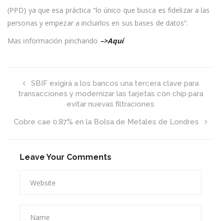
el
(PPD) ya que esa práctica “lo único que busca es fidelizar a las
comercio
personas y empezar a incluirlos en sus bases de datos”.
no
pida
el
Mas información pinchando
–>Aquí
RUT
de
las
personas
al
SBIF exigirá a los bancos una tercera clave para
acceder
transacciones y modernizar las tarjetas con chip para
a
evitar nuevas filtraciones
ofertas
Cobre cae 0,87% en la Bolsa de Metales de Londres
Leave Your Comments