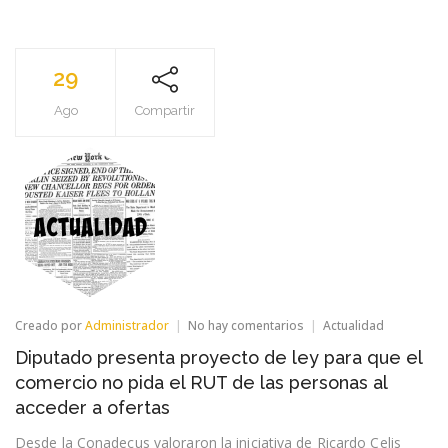
29
Ago
Compartir
en
Creado por
Administrador
No hay comentarios
Actualidad
Diputado
Diputado presenta proyecto de ley para que el
presenta
proyecto
comercio no pida el RUT de las personas al
de
acceder a ofertas
ley
para
Desde la Conadecus valoraron la iniciativa de Ricardo Celis
que